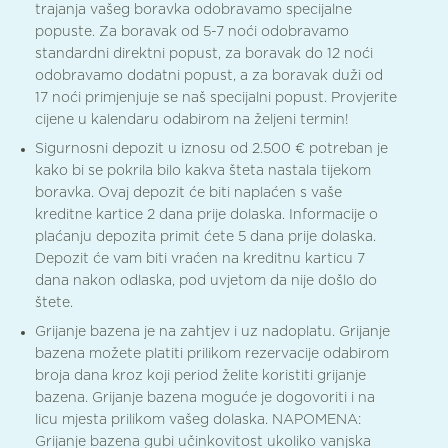
trajanja vašeg boravka odobravamo specijalne
popuste. Za boravak od 5-7 noći odobravamo
standardni direktni popust, za boravak do 12 noći
odobravamo dodatni popust, a za boravak duži od
17 noći primjenjuje se naš specijalni popust. Provjerite
cijene u kalendaru odabirom na željeni termin!
Sigurnosni depozit u iznosu od 2.500 € potreban je
kako bi se pokrila bilo kakva šteta nastala tijekom
boravka. Ovaj depozit će biti naplaćen s vaše
kreditne kartice 2 dana prije dolaska. Informacije o
plaćanju depozita primit ćete 5 dana prije dolaska.
Depozit će vam biti vraćen na kreditnu karticu 7
dana nakon odlaska, pod uvjetom da nije došlo do
štete.
Grijanje bazena je na zahtjev i uz nadoplatu. Grijanje
bazena možete platiti prilikom rezervacije odabirom
broja dana kroz koji period želite koristiti grijanje
bazena. Grijanje bazena moguće je dogovoriti i na
licu mjesta prilikom vašeg dolaska. NAPOMENA:
Grijanje bazena gubi učinkovitost ukoliko vanjska