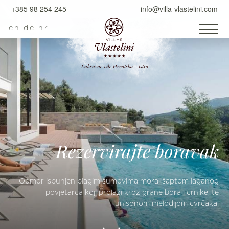
+385 98 254 245
info@villa-vlastelini.com
en
de
hr
Luksuzne vile Hrvatska - Istra
Rezervirajte boravak
Odmor ispunjen blagim šumovima mora, šaptom laganog
povjetarca koji prolazi kroz grane bora i crnike, te
unisonom melodijom cvrčaka.