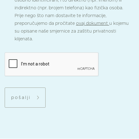
osobno identificirani, i to direktno (npr. imenom) ili
indirektno (npr. brojem telefona) kao fizička osoba.
Prije nego što nam dostavite te informacije,
preporučujemo da pročitate
ovaj dokument
u kojemu
su opisane naše smjernice za zaštitu privatnosti
klijenata.
pošalji