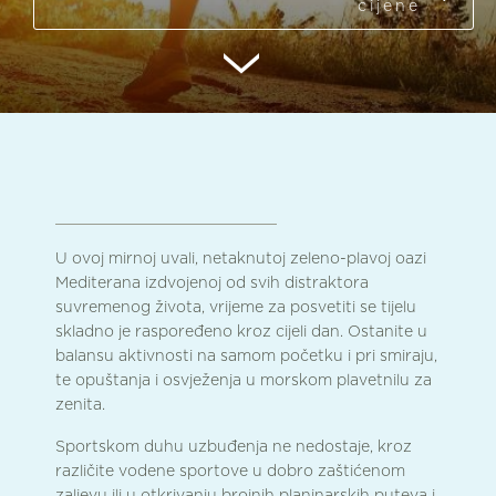
cijene
U ovoj mirnoj uvali, netaknutoj zeleno-plavoj oazi
Mediterana izdvojenoj od svih distraktora
suvremenog života, vrijeme za posvetiti se tijelu
skladno je raspoređeno kroz cijeli dan. Ostanite u
balansu aktivnosti na samom početku i pri smiraju,
te opuštanja i osvježenja u morskom plavetnilu za
zenita.
Sportskom duhu uzbuđenja ne nedostaje, kroz
različite vodene sportove u dobro zaštićenom