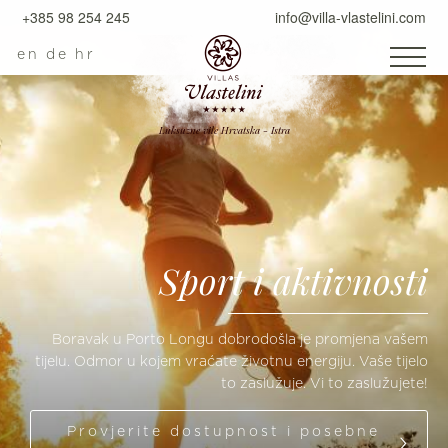
+385 98 254 245
info@villa-vlastelini.com
en
de
hr
Luksuzne vile Hrvatska - Istra
Sport i aktivnosti
Boravak u Porto Longu dobrodošla je promjena vašem
tijelu. Odmor u kojem vraćate životnu energiju. Vaše tijelo
to zaslužuje. Vi to zaslužujete!
Provjerite dostupnost i posebne