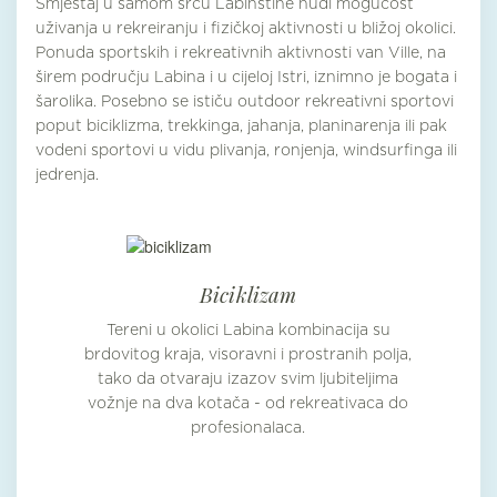
Smještaj u samom srcu Labinštine nudi mogućost
uživanja u rekreiranju i fizičkoj aktivnosti u bližoj okolici.
Ponuda sportskih i rekreativnih aktivnosti van Ville, na
širem području Labina i u cijeloj Istri, iznimno je bogata i
šarolika. Posebno se ističu outdoor rekreativni sportovi
poput biciklizma, trekkinga, jahanja, planinarenja ili pak
vodeni sportovi u vidu plivanja, ronjenja, windsurfinga ili
jedrenja.
Biciklizam
Tereni u okolici Labina kombinacija su
brdovitog kraja, visoravni i prostranih polja,
tako da otvaraju izazov svim ljubiteljima
vožnje na dva kotača - od rekreativaca do
profesionalaca.