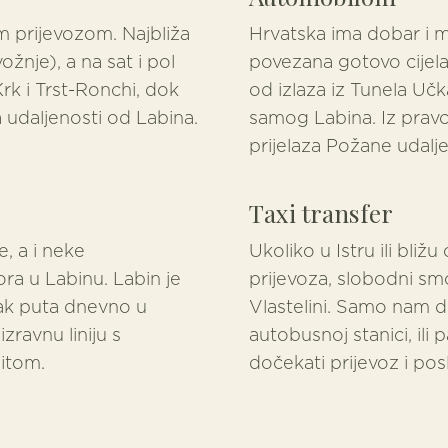
im prijevozom. Najbliža
Hrvatska ima dobar i m
nje), a na sat i pol
povezana gotovo cijela 
rk i Trst-Ronchi, dok
od izlaza iz Tunela Uč
a udaljenosti od Labina.
samog Labina. Iz pravca
prijelaza Požane udal
Taxi transfer
e, a i neke
Ukoliko u Istru ili bli
a u Labinu. Labin je
prijevoza, slobodni smo
tak puta dnevno u
Vlastelini. Samo nam doj
zravnu liniju s
autobusnoj stanici, ili 
itom.
dočekati prijevoz i po