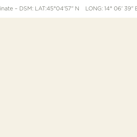
inate – DSM:
LAT:45°04'57" N
LONG: 14° 06' 39" 