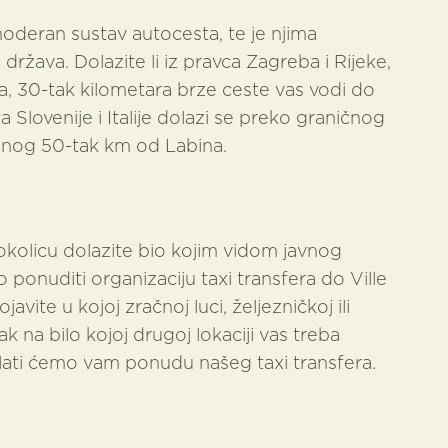
oderan sustav autocesta, te je njima
država. Dolazite li iz pravca Zagreba i Rijeke,
ka, 30-tak kilometara brze ceste vas vodi do
 Slovenije i Italije dolazi se preko graničnog
jenog 50-tak km od Labina.
žu okolicu dolazite bio kojim vidom javnog
 ponuditi organizaciju taxi transfera do Ville
avite u kojoj zračnoj luci, željezničkoj ili
pak na bilo kojoj drugoj lokaciji vas treba
slati ćemo vam ponudu našeg taxi transfera.