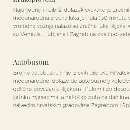
Najugodniji i najbrži dolazak svakako je zračn
međunarodna zračna luka je Pula (30 minuta vož
vremena vožnje nalaze se zračne luke Rijeka-K
su Venezia, Ljubljana i Zagreb na dva i pol sat
Autobusom
Brojne autobusne linije iz svih dijelova Hrvatsk
međunarodne, dolaze do autobusnog kolodvor
odlično povezan s Rijekom i Pulom i do dese
ljetnim mjesecima, a nekoliko puta na dan ima i
najvećim hrvatskim gradovima Zagrebom i Spl